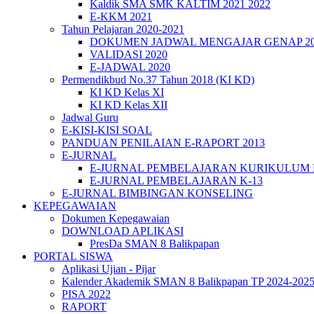
Kaldik SMA SMK KALTIM 2021 2022
E-KKM 2021
Tahun Pelajaran 2020-2021
DOKUMEN JADWAL MENGAJAR GENAP 202
VALIDASI 2020
E-JADWAL 2020
Permendikbud No.37 Tahun 2018 (KI KD)
KI KD Kelas XI
KI KD Kelas XII
Jadwal Guru
E-KISI-KISI SOAL
PANDUAN PENILAIAN E-RAPORT 2013
E-JURNAL
E-JURNAL PEMBELAJARAN KURIKULUM
E-JURNAL PEMBELAJARAN K-13
E-JURNAL BIMBINGAN KONSELING
KEPEGAWAIAN
Dokumen Kepegawaian
DOWNLOAD APLIKASI
PresDa SMAN 8 Balikpapan
PORTAL SISWA
Aplikasi Ujian - Pijar
Kalender Akademik SMAN 8 Balikpapan TP 2024-202
PISA 2022
RAPORT