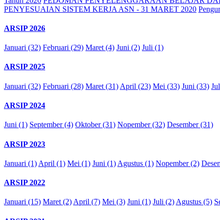
Tahun 2020
PEDOMAN PENYELENGGARAAN BELAJAR DARI
PENYESUAIAN SISTEM KERJA ASN - 31 MARET 2020
Pengu
ARSIP 2026
Januari (32)
Februari (29)
Maret (4)
Juni (2)
Juli (1)
ARSIP 2025
Januari (32)
Februari (28)
Maret (31)
April (23)
Mei (33)
Juni (33)
Jul
ARSIP 2024
Juni (1)
September (4)
Oktober (31)
Nopember (32)
Desember (31)
ARSIP 2023
Januari (1)
April (1)
Mei (1)
Juni (1)
Agustus (1)
Nopember (2)
Desem
ARSIP 2022
Januari (15)
Maret (2)
April (7)
Mei (3)
Juni (1)
Juli (2)
Agustus (5)
S