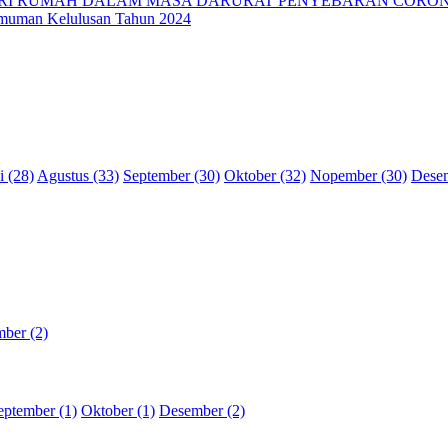
 RUMAH DALAM MASA DARURAT PENYEBARAN CORONA V
muman Kelulusan Tahun 2024
i (28)
Agustus (33)
September (30)
Oktober (32)
Nopember (30)
Desem
ber (2)
eptember (1)
Oktober (1)
Desember (2)