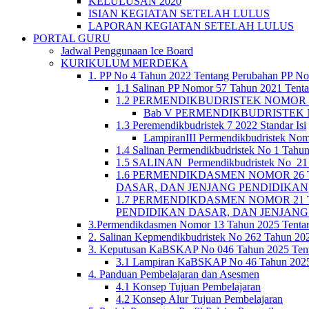
KELULUSAN 2020
ISIAN KEGIATAN SETELAH LULUS
LAPORAN KEGIATAN SETELAH LULUS
PORTAL GURU
Jadwal Penggunaan Ice Board
KURIKULUM MERDEKA
1. PP No 4 Tahun 2022 Tentang Perubahan PP No
1.1 Salinan PP Nomor 57 Tahun 2021 Tenta
1.2 PERMENDIKBUDRISTEK NOMOR 5 TA
Bab V PERMENDIKBUDRISTEK N
1.3 Peremendikbudristek 7 2022 Standar Isi
LampiranIII Permendikbudristek Nom
1.4 Salinan Permendikbudristek No 1 Tahun
1.5 SALINAN_Permendikbudristek No_21 T
1.6 PERMENDIKDASMEN NOMOR 26 
DASAR, DAN JENJANG PENDIDIKAN
1.7 PERMENDIKDASMEN NOMOR 21 
PENDIDIKAN DASAR, DAN JENJANG
3.Permendikdasmen Nomor 13 Tahun 2025 Tenta
2. Salinan Kepmendikbudristek No 262 Tahun 2
3. Keputusan KaBSKAP No 046 Tahun 2025 Tent
3.1 Lampiran KaBSKAP No 46 Tahun 2025 
4. Panduan Pembelajaran dan Asesmen
4.1 Konsep Tujuan Pembelajaran
4.2 Konsep Alur Tujuan Pembelajaran