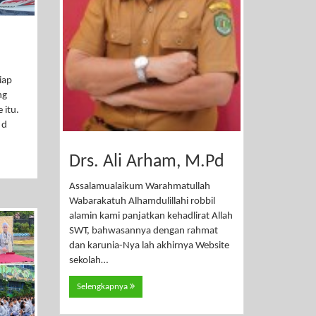
iap
ng
 itu.
 d
Drs. Ali Arham, M.Pd
Assalamualaikum Warahmatullah
Wabarakatuh Alhamdulillahi robbil
alamin kami panjatkan kehadlirat Allah
SWT, bahwasannya dengan rahmat
dan karunia-Nya lah akhirnya Website
sekolah…
Selengkapnya