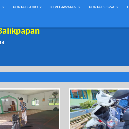
N
PORTAL GURU
KEPEGAWAIAN
PORTAL SISWA
Balikpapan
14