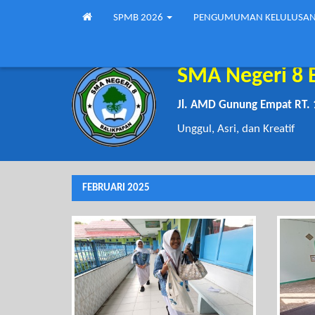
SPMB 2026
PENGUMUMAN KELULUSA
SMA Negeri 8 
Jl. AMD Gunung Empat RT. 
Unggul, Asri, dan Kreatif
FEBRUARI 2025