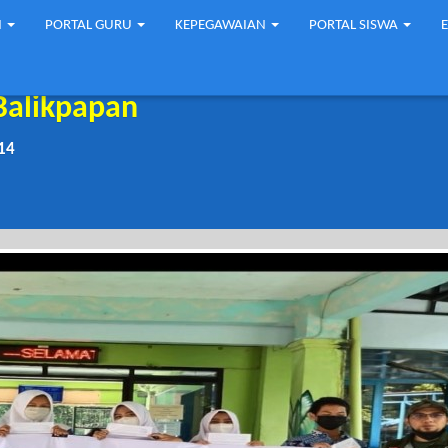
N
PORTAL GURU
KEPEGAWAIAN
PORTAL SISWA
Balikpapan
14