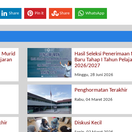
Share
Pin it
Share
WhatsApp
n Murid
Hasil Seleksi Penerimaan
ajaran
Baru Tahap I Tahun Pelaj
2026/2027
Minggu, 28 Juni 2026
Penghormatan Terakhir
Rabu, 04 Maret 2026
hir
Diskusi Kecil