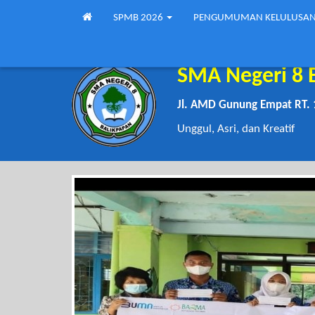
SPMB 2026
PENGUMUMAN KELULUSA
SMA Negeri 8 
Jl. AMD Gunung Empat RT. 
Unggul, Asri, dan Kreatif