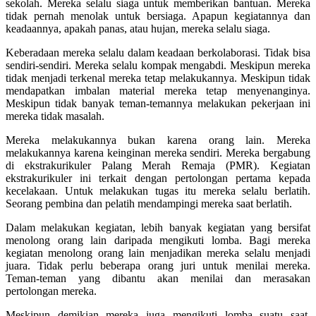
sekolah. Mereka selalu siaga untuk memberikan bantuan. Mereka
tidak pernah menolak untuk bersiaga. Apapun kegiatannya dan
keadaannya, apakah panas, atau hujan, mereka selalu siaga.
Keberadaan mereka selalu dalam keadaan berkolaborasi. Tidak bisa
sendiri-sendiri. Mereka selalu kompak mengabdi. Meskipun mereka
tidak menjadi terkenal mereka tetap melakukannya. Meskipun tidak
mendapatkan imbalan material mereka tetap menyenanginya.
Meskipun tidak banyak teman-temannya melakukan pekerjaan ini
mereka tidak masalah.
Mereka melakukannya bukan karena orang lain. Mereka
melakukannya karena keinginan mereka sendiri. Mereka bergabung
di ekstrakurikuler Palang Merah Remaja (PMR). Kegiatan
ekstrakurikuler ini terkait dengan pertolongan pertama kepada
kecelakaan. Untuk melakukan tugas itu mereka selalu berlatih.
Seorang pembina dan pelatih mendampingi mereka saat berlatih.
Dalam melakukan kegiatan, lebih banyak kegiatan yang bersifat
menolong orang lain daripada mengikuti lomba. Bagi mereka
kegiatan menolong orang lain menjadikan mereka selalu menjadi
juara. Tidak perlu beberapa orang juri untuk menilai mereka.
Teman-teman yang dibantu akan menilai dan merasakan
pertolongan mereka.
Meskipun demikian mereka juga mengikuti lomba suatu saat.