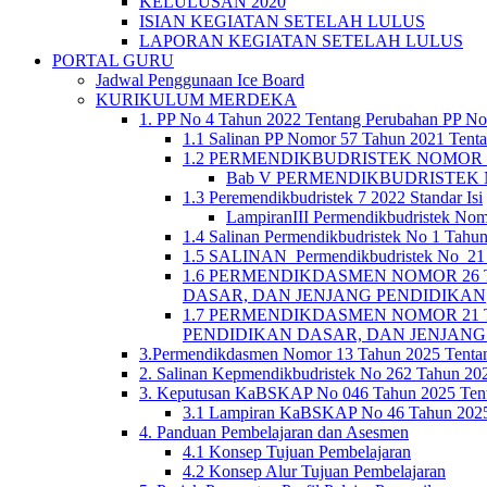
KELULUSAN 2020
ISIAN KEGIATAN SETELAH LULUS
LAPORAN KEGIATAN SETELAH LULUS
PORTAL GURU
Jadwal Penggunaan Ice Board
KURIKULUM MERDEKA
1. PP No 4 Tahun 2022 Tentang Perubahan PP No
1.1 Salinan PP Nomor 57 Tahun 2021 Tenta
1.2 PERMENDIKBUDRISTEK NOMOR 5 TA
Bab V PERMENDIKBUDRISTEK N
1.3 Peremendikbudristek 7 2022 Standar Isi
LampiranIII Permendikbudristek Nom
1.4 Salinan Permendikbudristek No 1 Tahun
1.5 SALINAN_Permendikbudristek No_21 T
1.6 PERMENDIKDASMEN NOMOR 26 
DASAR, DAN JENJANG PENDIDIKAN
1.7 PERMENDIKDASMEN NOMOR 21 
PENDIDIKAN DASAR, DAN JENJANG
3.Permendikdasmen Nomor 13 Tahun 2025 Tenta
2. Salinan Kepmendikbudristek No 262 Tahun 2
3. Keputusan KaBSKAP No 046 Tahun 2025 Tent
3.1 Lampiran KaBSKAP No 46 Tahun 2025 
4. Panduan Pembelajaran dan Asesmen
4.1 Konsep Tujuan Pembelajaran
4.2 Konsep Alur Tujuan Pembelajaran