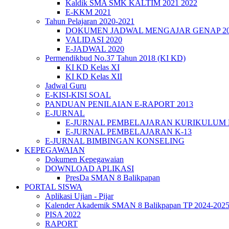
Kaldik SMA SMK KALTIM 2021 2022
E-KKM 2021
Tahun Pelajaran 2020-2021
DOKUMEN JADWAL MENGAJAR GENAP 202
VALIDASI 2020
E-JADWAL 2020
Permendikbud No.37 Tahun 2018 (KI KD)
KI KD Kelas XI
KI KD Kelas XII
Jadwal Guru
E-KISI-KISI SOAL
PANDUAN PENILAIAN E-RAPORT 2013
E-JURNAL
E-JURNAL PEMBELAJARAN KURIKULUM
E-JURNAL PEMBELAJARAN K-13
E-JURNAL BIMBINGAN KONSELING
KEPEGAWAIAN
Dokumen Kepegawaian
DOWNLOAD APLIKASI
PresDa SMAN 8 Balikpapan
PORTAL SISWA
Aplikasi Ujian - Pijar
Kalender Akademik SMAN 8 Balikpapan TP 2024-202
PISA 2022
RAPORT