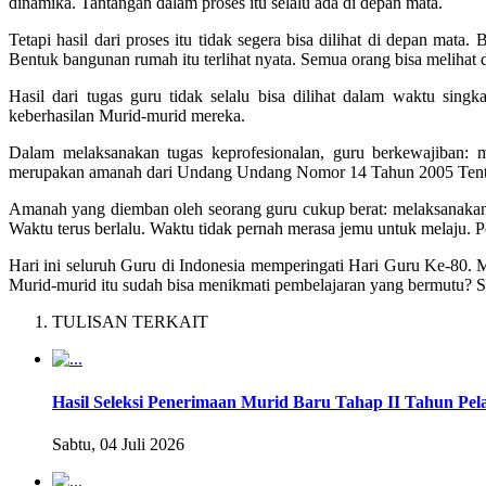
dinamika. Tantangan dalam proses itu selalu ada di depan mata.
Tetapi hasil dari proses itu tidak segera bisa dilihat di depan mat
Bentuk bangunan rumah itu terlihat nyata. Semua orang bisa melihat
Hasil dari tugas guru tidak selalu bisa dilihat dalam waktu sin
keberhasilan Murid-murid mereka.
Dalam melaksanakan tugas keprofesionalan, guru berkewajiban: m
merupakan amanah dari Undang Undang Nomor 14 Tahun 2005 Tenta
Amanah yang diemban oleh seorang guru cukup berat: melaksanakan p
Waktu terus berlalu. Waktu tidak pernah merasa jemu untuk melaju. 
Hari ini seluruh Guru di Indonesia memperingati Hari Guru Ke-80. 
Murid-murid itu sudah bisa menikmati pembelajaran yang bermutu? S
TULISAN TERKAIT
Hasil Seleksi Penerimaan Murid Baru Tahap II Tahun Pel
Sabtu, 04 Juli 2026