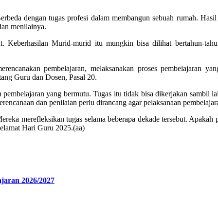
a. Berbeda dengan tugas profesi dalam membangun sebuah rumah. Hasil d
 dan menilainya.
gkat. Keberhasilan Murid-murid itu mungkin bisa dilihat bertahun-t
erencanakan pembelajaran, melaksanakan proses pembelajaran yang 
ng Guru dan Dosen, Pasal 20.
embelajaran yang bermutu. Tugas itu tidak bisa dikerjakan sambil lal
Perencanaan dan penilaian perlu dirancang agar pelaksanaan pembelajar
Mereka merefleksikan tugas selama beberapa dekade tersebut. Apakah
elamat Hari Guru 2025.(aa)
ajaran 2026/2027