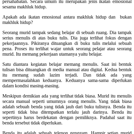
persahabatan. Secara umum itu merupakan jenis ikatan emosional
sesama makhluk hidup.
Apakah ada ikatan emosional antara makhluk hidup dan bukan
makhluk hidup?
Seorang murid tampak sedang belajar di sebuah ruang. Dia tampak
serius menulis di atas buku tulis. Dia juga terlihat fokus dengan
pekerjaannya. Pikiranya dituangkan di buku tulis melalui sebuah
pena. Proses itu terlihat wajar untuk seorang pelajar atau seorang
murid. Itu memang pekerjaan utamanya yaitu belajar.
Satu diantara kegiatan belajar memang menulis. Saat ini bentuk
tulisan bisa dituangkan di media manual atau digital. Kedua bentuk
itu memang sudah lazim terjadi. Dan tidak ada yang
mempermasalahkan keduanya. Keduanya sama-sama diperlukan
dalam kondisi masing-masing.
Meskipun demikian ada yang terlihat tidak biasa. Murid itu menulis
secara manual seperti umumnya orang menulis. Yang tidak biasa
adalah sebuah benda yang tidak jauh dari buku tulisnya. Benda itu
seperti tidak bisa ditempatkan terlalu jauh darinya. Benda itu
sepertinya harus berdekatan dengan pemiliknya. Padahal saat itu
benda tersebut tidak diperlukan.
Benda itu adalah sebuah telepon genggam. Hampir setiap murid