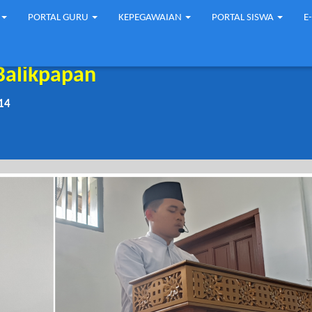
PORTAL GURU
KEPEGAWAIAN
PORTAL SISWA
E
Balikpapan
14