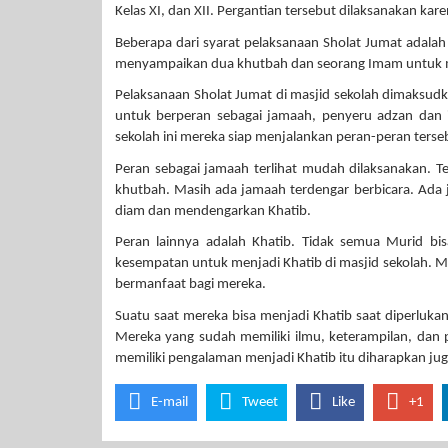
Kelas XI, dan XII. Pergantian tersebut dilaksanakan kar
Beberapa dari syarat pelaksanaan Sholat Jumat adala
menyampaikan dua khutbah dan seorang Imam untuk m
Pelaksanaan Sholat Jumat di masjid sekolah dimaksud
untuk berperan sebagai jamaah, penyeru adzan dan iq
sekolah ini mereka siap menjalankan peran-peran ters
Peran sebagai jamaah terlihat mudah dilaksanakan. T
khutbah. Masih ada jamaah terdengar berbicara. Ada
diam dan mendengarkan Khatib.
Peran lainnya adalah Khatib. Tidak semua Murid bis
kesempatan untuk menjadi Khatib di masjid sekolah. 
bermanfaat bagi mereka.
Suatu saat mereka bisa menjadi Khatib saat diperlukan
Mereka yang sudah memiliki ilmu, keterampilan, dan 
memiliki pengalaman menjadi Khatib itu diharapkan juga
E-mail
Tweet
Like
+1