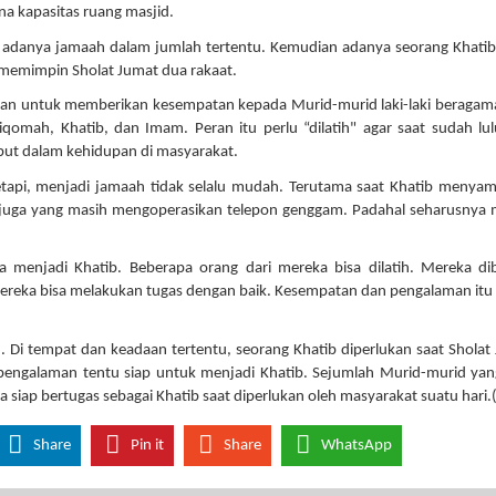
ena kapasitas ruang masjid.
h adanya jamaah dalam jumlah tertentu. Kemudian adanya seorang Khati
emimpin Sholat Jumat dua rakaat.
kan untuk memberikan kesempatan kepada Murid-murid laki-laki beragam
omah, Khatib, dan Imam. Peran itu perlu “dilatih" agar saat sudah lul
ebut dalam kehidupan di masyarakat.
etapi, menjadi jamaah tidak selalu mudah. Terutama saat Khatib menya
 juga yang masih mengoperasikan telepon genggam. Padahal seharusnya
a menjadi Khatib. Beberapa orang dari mereka bisa dilatih. Mereka di
Mereka bisa melakukan tugas dengan baik. Kesempatan dan pengalaman itu
. Di tempat dan keadaan tertentu, seorang Khatib diperlukan saat Sholat
pengalaman tentu siap untuk menjadi Khatib. Sejumlah Murid-murid yan
 siap bertugas sebagai Khatib saat diperlukan oleh masyarakat suatu hari.
Share
Pin it
Share
WhatsApp