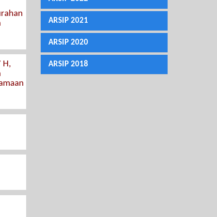
urahan
ARSIP 2021
n
ARSIP 2020
 H,
ARSIP 2018
n
samaan