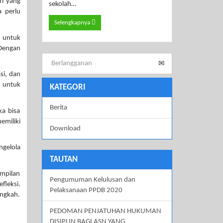
ri yang
sekolah…
a perlu
Selengkapnya
p untuk
 Dengan
si, dan
s untuk
KATEGORI
Berita
a bisa
miliki
Download
ngelola
TAUTAN
ampilan
Pengumuman Kelulusan dan
fleksi.
Pelaksanaan PPDB 2020
angkah.
PEDOMAN PENJATUHAN HUKUMAN
DISIPLIN BAGI ASN YANG