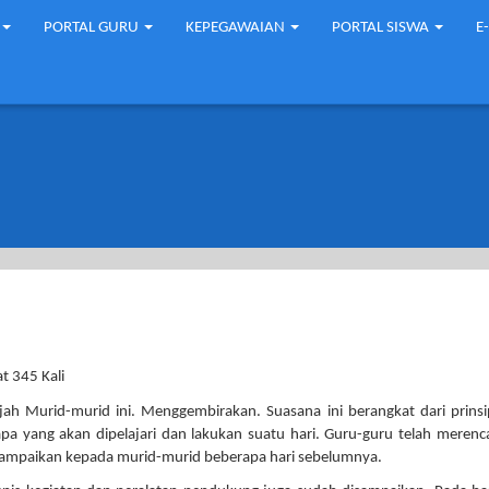
PORTAL GURU
KEPEGAWAIAN
PORTAL SISWA
E
t 345 Kali
wajah Murid-murid ini. Menggembirakan. Suasana ini berangkat dari prins
apa yang akan dipelajari dan lakukan suatu hari. Guru-guru telah meren
disampaikan kepada murid-murid beberapa hari sebelumnya.