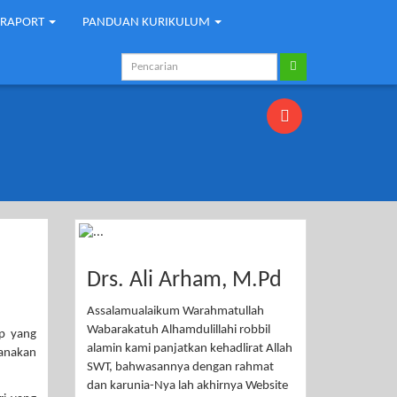
-RAPORT
PANDUAN KURIKULUM
Drs. Ali Arham, M.Pd
Assalamualaikum Warahmatullah
Wabarakatuh Alhamdulillahi robbil
ip yang
alamin kami panjatkan kehadlirat Allah
canakan
SWT, bahwasannya dengan rahmat
dan karunia-Nya lah akhirnya Website