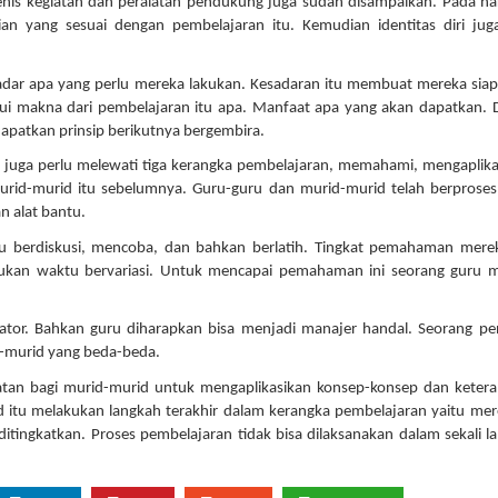
nis kegiatan dan peralatan pendukung juga sudah disampaikan. Pada ha
n yang sesuai dengan pembelajaran itu. Kemudian identitas diri jug
sadar apa yang perlu mereka lakukan. Kesadaran itu membuat mereka sia
i makna dari pembelajaran itu apa. Manfaat apa yang akan dapatkan.
patkan prinsip berikutnya bergembira.
a juga perlu melewati tiga kerangka pembelajaran, memahami, mengaplika
urid-murid itu sebelumnya. Guru-guru dan murid-murid telah berprose
 alat bantu.
 berdiskusi, mencoba, dan bahkan berlatih. Tingkat pemahaman merek
kan waktu bervariasi. Untuk mencapai pemahaman ini seorang guru me
ivator. Bahkan guru diharapkan bisa menjadi manajer handal. Seorang pe
d-murid yang beda-beda.
tan bagi murid-murid untuk mengaplikasikan konsep-konsep dan keter
d itu melakukan langkah terakhir dalam kerangka pembelajaran yaitu mere
itingkatkan. Proses pembelajaran tidak bisa dilaksanakan dalam sekali l