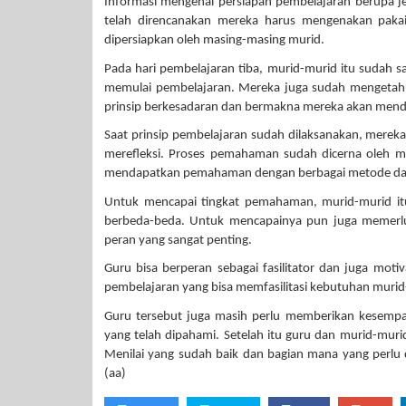
Informasi mengenai persiapan pembelajaran berupa je
telah direncanakan mereka harus mengenakan pakaia
dipersiapkan oleh masing-masing murid.
Pada hari pembelajaran tiba, murid-murid itu sudah 
memulai pembelajaran. Mereka juga sudah mengetahu
prinsip berkesadaran dan bermakna mereka akan menda
Saat prinsip pembelajaran sudah dilaksanakan, merek
merefleksi. Proses pemahaman sudah dicerna oleh m
mendapatkan pemahaman dengan berbagai metode dan
Untuk mencapai tingkat pemahaman, murid-murid itu
berbeda-beda. Untuk mencapainya pun juga memerlu
peran yang sangat penting.
Guru bisa berperan sebagai fasilitator dan juga mot
pembelajaran yang bisa memfasilitasi kebutuhan muri
Guru tersebut juga masih perlu memberikan kesempa
yang telah dipahami. Setelah itu guru dan murid-muri
Menilai yang sudah baik dan bagian mana yang perlu d
(aa)