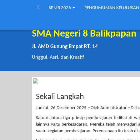
SPMB 2026
PENGUMUMAN KELULUSAN
SMA Negeri 8 Balikpapan
Jl. AMD Gunung Empat RT. 14
Unggul, Asri, dan Kreatif
Sekali Langkah
Jum'at, 26 Desember 2025 ~ Oleh Administrator ~ Diliha
Satu diantara tiga prinsip pembelajaran terlihat di 
lainnya yaitu berkesadaran. Mereka telah menyadari 
suatu kegiatan pembelajaran. Perencanaan itu telah 