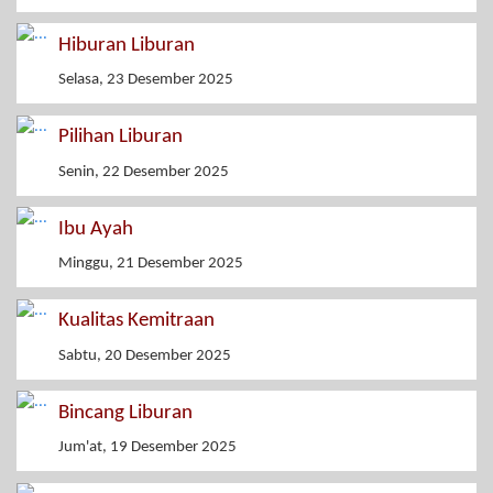
Hiburan Liburan
Selasa, 23 Desember 2025
Pilihan Liburan
Senin, 22 Desember 2025
Ibu Ayah
Minggu, 21 Desember 2025
Kualitas Kemitraan
Sabtu, 20 Desember 2025
Bincang Liburan
Jum'at, 19 Desember 2025