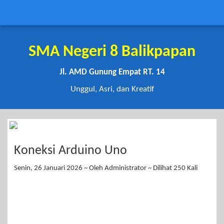
SMA Negeri 8 Balikpapan
Jl. AMD Gunung Empat RT. 14
Unggul, Asri, dan Kreatif
Koneksi Arduino Uno
Senin, 26 Januari 2026 ~ Oleh Administrator ~ Dilihat 250 Kali