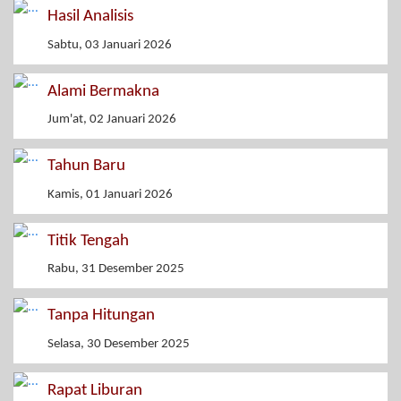
Hasil Analisis
Sabtu, 03 Januari 2026
Alami Bermakna
Jum'at, 02 Januari 2026
Tahun Baru
Kamis, 01 Januari 2026
Titik Tengah
Rabu, 31 Desember 2025
Tanpa Hitungan
Selasa, 30 Desember 2025
Rapat Liburan