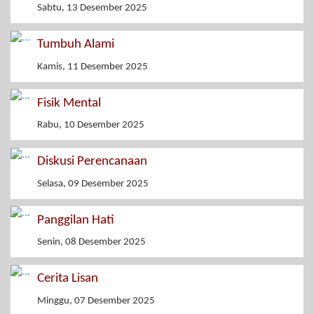
Sabtu, 13 Desember 2025
Tumbuh Alami
Kamis, 11 Desember 2025
Fisik Mental
Rabu, 10 Desember 2025
Diskusi Perencanaan
Selasa, 09 Desember 2025
Panggilan Hati
Senin, 08 Desember 2025
Cerita Lisan
Minggu, 07 Desember 2025