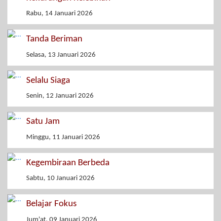
Rabu, 14 Januari 2026
Tanda Beriman
Selasa, 13 Januari 2026
Selalu Siaga
Senin, 12 Januari 2026
Satu Jam
Minggu, 11 Januari 2026
Kegembiraan Berbeda
Sabtu, 10 Januari 2026
Belajar Fokus
Jum'at, 09 Januari 2026