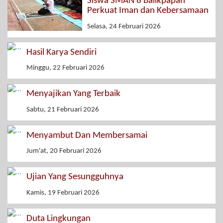
Siswa SMAN 8 Balikpapan
Perkuat Iman dan Kebersamaan
Selasa, 24 Februari 2026
Hasil Karya Sendiri
Minggu, 22 Februari 2026
Menyajikan Yang Terbaik
Sabtu, 21 Februari 2026
Menyambut Dan Membersamai
Jum'at, 20 Februari 2026
Ujian Yang Sesungguhnya
Kamis, 19 Februari 2026
Duta Lingkungan