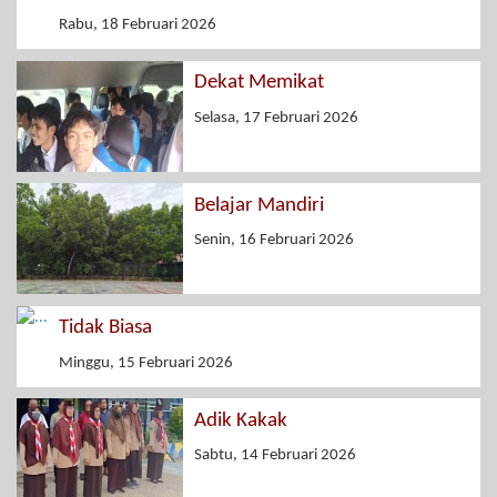
Rabu, 18 Februari 2026
Dekat Memikat
Selasa, 17 Februari 2026
Belajar Mandiri
Senin, 16 Februari 2026
Tidak Biasa
Minggu, 15 Februari 2026
Adik Kakak
Sabtu, 14 Februari 2026