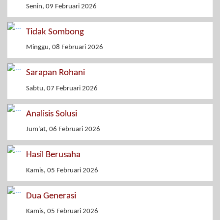
Senin, 09 Februari 2026
Tidak Sombong
Minggu, 08 Februari 2026
Sarapan Rohani
Sabtu, 07 Februari 2026
Analisis Solusi
Jum'at, 06 Februari 2026
Hasil Berusaha
Kamis, 05 Februari 2026
Dua Generasi
Kamis, 05 Februari 2026