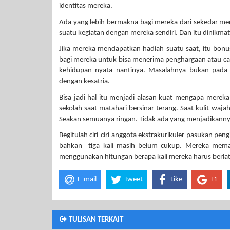
identitas mereka.
Ada yang lebih bermakna bagi mereka dari sekedar m
suatu kegiatan dengan mereka sendiri. Dan itu dinikmati
Jika mereka mendapatkan hadiah suatu saat, itu bonus
bagi mereka untuk bisa menerima penghargaan atau c
kehidupan nyata nantinya. Masalahnya bukan pada 
dengan kesatria.
Bisa jadi hal itu menjadi alasan kuat mengapa mereka b
sekolah saat matahari bersinar terang. Saat kulit waj
Seakan semuanya ringan. Tidak ada yang menjadikann
Begitulah ciri-ciri anggota ekstrakurikuler pasukan peng
bahkan tiga kali masih belum cukup. Mereka memaka
menggunakan hitungan berapa kali mereka harus berlat
E-mail
Tweet
Like
+1
TULISAN TERKAIT