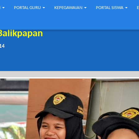
N
PORTAL GURU
KEPEGAWAIAN
PORTAL SISWA
Balikpapan
14