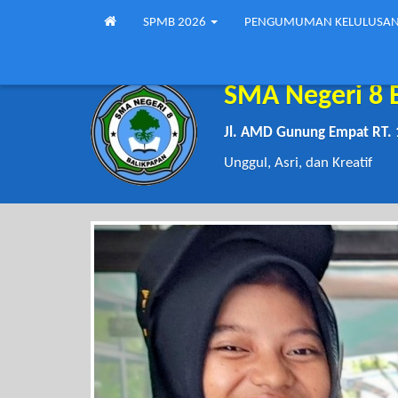
SPMB 2026
PENGUMUMAN KELULUSA
SMA Negeri 8 
Jl. AMD Gunung Empat RT. 
Unggul, Asri, dan Kreatif