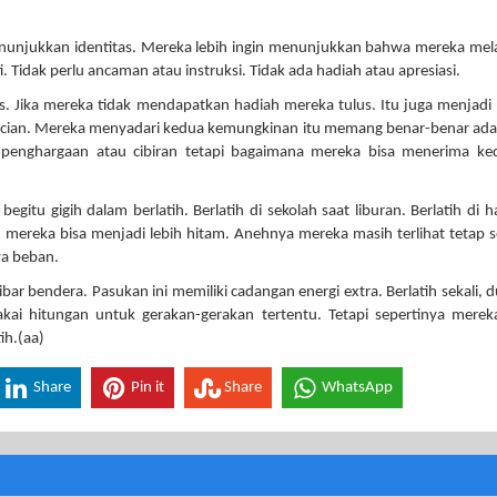
enunjukkan identitas. Mereka lebih ingin menunjukkan bahwa mereka me
. Tidak perlu ancaman atau instruksi. Tidak ada hadiah atau apresiasi.
. Jika mereka tidak mendapatkan hadiah mereka tulus. Itu juga menjadi 
acian. Mereka menyadari kedua kemungkinan itu memang benar-benar ad
penghargaan atau cibiran tetapi bagaimana mereka bisa menerima ke
egitu gigih dalam berlatih. Berlatih di sekolah saat liburan. Berlatih di 
ah mereka bisa menjadi lebih hitam. Anehnya mereka masih terlihat tetap 
ya beban.
ibar bendera. Pasukan ini memiliki cadangan energi extra. Berlatih sekali, du
i hitungan untuk gerakan-gerakan tertentu. Tetapi sepertinya merek
ih.(aa)
Share
Pin it
Share
WhatsApp