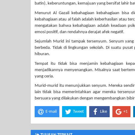
batin), keberuntungan, kemajuan yang bersifat lahir ba
Menurut Al Gazali kebahagiaan kebahagiaan bisa 
kebahagiaan atau al falah adalah keberhasilan atau terca
mengatakan bahwa kebahagiaan adalah keadaan psikolo
emosi positif, dan rendahnya derajat afek negatif.
Sejumlah Murid ini tampak tersenyum. Senyum yang 
berbeda. Tidak di lingkungan sekolah. Di suatu pusa
hiburan.
Tempat itu tidak bisa menjamin kebahagiaan kepad
menjadikannya menyenangkan. Misalnya saat bertem
yang ceria.
Murid-murid itu menunjukkan senyum. Mereka sendiri 
lain tidak bisa memerintahkan agar mereka terseny
bersuara yang dilakukan dengan mengembangkan bibir s
E-mail
Tweet
Like
+1