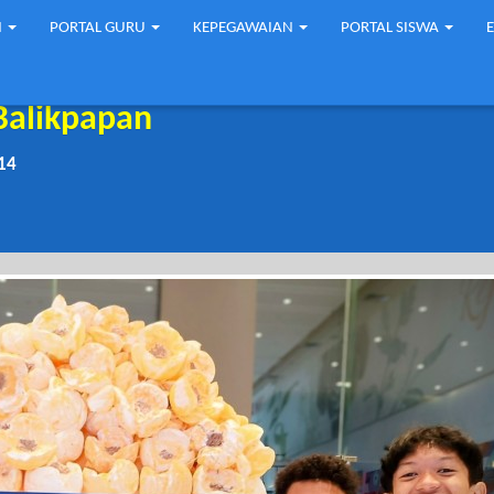
N
PORTAL GURU
KEPEGAWAIAN
PORTAL SISWA
Balikpapan
14