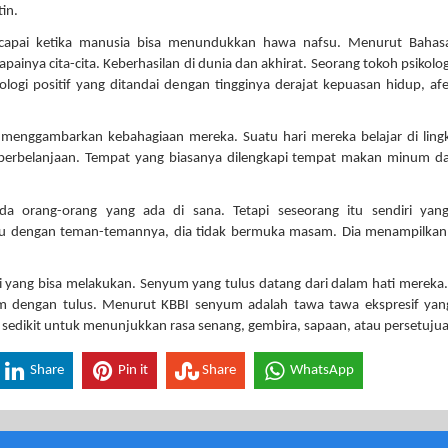
tin.
dicapai ketika manusia bisa menundukkan hawa nafsu. Menurut Bahas
painya cita-cita. Keberhasilan di dunia dan akhirat. Seorang tokoh psikologi
gi positif yang ditandai dengan tingginya derajat kepuasan hidup, af
menggambarkan kebahagiaan mereka. Suatu hari mereka belajar di lin
t perbelanjaan. Tempat yang biasanya dilengkapi tempat makan minum d
a orang-orang yang ada di sana. Tetapi seseorang itu sendiri yang
u dengan teman-temannya, dia tidak bermuka masam. Dia menampilkan
yang bisa melakukan. Senyum yang tulus datang dari dalam hati mereka
um dengan tulus. Menurut KBBI senyum adalah tawa tawa ekspresif yan
edikit untuk menunjukkan rasa senang, gembira, sapaan, atau persetujua
Share
Pin it
Share
WhatsApp