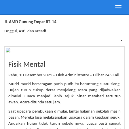
Toggle
SMA Negeri 8 Balikpapan
naviga
Jl. AMD Gunung Empat RT. 14
Unggul, Asri, dan Kreatif
Fisik Mental
Rabu, 10 Desember 2025 ~ Oleh Administrator ~ Dilihat 245 Kali
Murid-murid berseragam putih-putih itu beruntung suatu siang.
Hujan turun cukup deras menjelang acara yang dijadwalkan
dimulai. Cuaca menjadi lebih sejuk. Sinar matahari tertutup
awan. Acara ditunda satu jam.
Saat upacara pembukaan dimulai, lantai halaman sekolah masih
basah. Mereka bisa melaksanakan upacara dalam keadaan sejuk.
Andaikan hujan tidak turun sebelumnya, cuaca pasti sangat