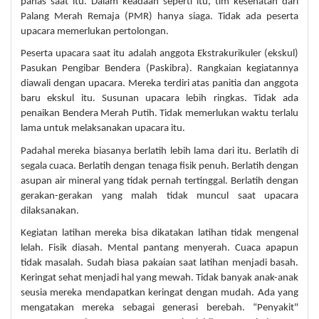
panas saat itu. Dalam keadaan seperti itu, tim kesehatan dari
Palang Merah Remaja (PMR) hanya siaga. Tidak ada peserta
upacara memerlukan pertolongan.
Peserta upacara saat itu adalah anggota Ekstrakurikuler (ekskul)
Pasukan Pengibar Bendera (Paskibra). Rangkaian kegiatannya
diawali dengan upacara. Mereka terdiri atas panitia dan anggota
baru ekskul itu. Susunan upacara lebih ringkas. Tidak ada
penaikan Bendera Merah Putih. Tidak memerlukan waktu terlalu
lama untuk melaksanakan upacara itu.
Padahal mereka biasanya berlatih lebih lama dari itu. Berlatih di
segala cuaca. Berlatih dengan tenaga fisik penuh. Berlatih dengan
asupan air mineral yang tidak pernah tertinggal. Berlatih dengan
gerakan-gerakan yang malah tidak muncul saat upacara
dilaksanakan.
Kegiatan latihan mereka bisa dikatakan latihan tidak mengenal
lelah. Fisik diasah. Mental pantang menyerah. Cuaca apapun
tidak masalah. Sudah biasa pakaian saat latihan menjadi basah.
Keringat sehat menjadi hal yang mewah. Tidak banyak anak-anak
seusia mereka mendapatkan keringat dengan mudah. Ada yang
mengatakan mereka sebagai generasi berebah. “Penyakit"