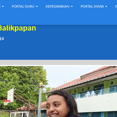
N
PORTAL GURU
KEPEGAWAIAN
PORTAL SISWA
Balikpapan
14