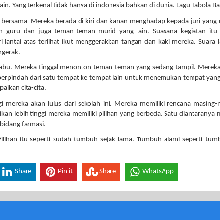
in. Yang terkenal tidak hanya di indonesia bahkan di dunia. Lagu Tabola Ba
il bersama. Mereka berada di kiri dan kanan menghadap kepada juri yang 
h guru dan juga teman-teman murid yang lain. Suasana kegiatan itu 
antai atas terlihat ikut menggerakkan tangan dan kaki mereka. Suara l
rgerak.
u-abu. Mereka tinggal menonton teman-teman yang sedang tampil. Merek
a berpindah dari satu tempat ke tempat lain untuk menemukan tempat yang
aikan cita-cita.
 mereka akan lulus dari sekolah ini. Mereka memiliki rencana masing-
an lebih tinggi mereka memiliki pilihan yang berbeda. Satu diantaranya 
di bidang farmasi.
 Pilihan itu seperti sudah tumbuh sejak lama. Tumbuh alami seperti tu
Share
Pin it
Share
WhatsApp