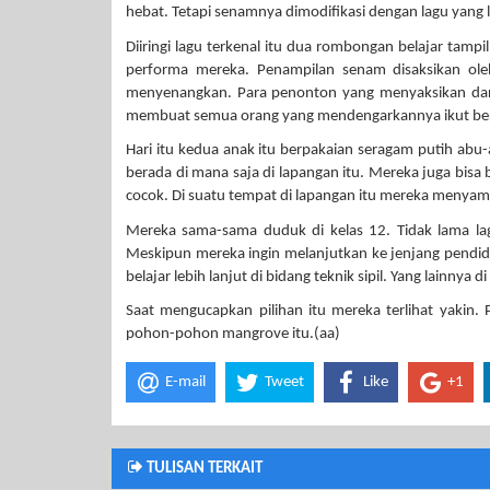
hebat. Tetapi senamnya dimodifikasi dengan lagu yang la
Diiringi lagu terkenal itu dua rombongan belajar tamp
performa mereka. Penampilan senam disaksikan ole
menyenangkan. Para penonton yang menyaksikan dari l
membuat semua orang yang mendengarkannya ikut be
Hari itu kedua anak itu berpakaian seragam putih ab
berada di mana saja di lapangan itu. Mereka juga bis
cocok. Di suatu tempat di lapangan itu mereka menyamp
Mereka sama-sama duduk di kelas 12. Tidak lama lagi
Meskipun mereka ingin melanjutkan ke jenjang pendidik
belajar lebih lanjut di bidang teknik sipil. Yang lainnya 
Saat mengucapkan pilihan itu mereka terlihat yakin.
pohon-pohon mangrove itu.(aa)
E-mail
Tweet
Like
+1
TULISAN TERKAIT