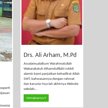
Drs. Ali Arham, M.Pd
Assalamualaikum Warahmatullah
Wabarakatuh Alhamdulillahi robbil
alamin kami panjatkan kehadlirat Allah
SWT, bahwasannya dengan rahmat
dan karunia-Nya lah akhirnya Website
eperti
sekolah…
hijauan
Selengkapnya
donesia