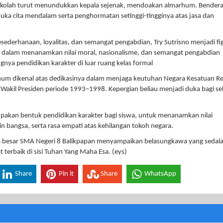
sekolah turut menundukkan kepala sejenak, mendoakan almarhum. Bender
duka cita mendalam serta penghormatan setinggi-tingginya atas jasa dan
ederhanaan, loyalitas, dan semangat pengabdian, Try Sutrisno menjadi fi
n dalam menanamkan nilai moral, nasionalisme, dan semangat pengabdian
ya pendidikan karakter di luar ruang kelas formal
arhum dikenal atas dedikasinya dalam menjaga keutuhan Negara Kesatuan R
 Wakil Presiden periode 1993–1998. Kepergian beliau menjadi duka bagi se
pakan bentuk pendidikan karakter bagi siswa, untuk menanamkan nilai
 bangsa, serta rasa empati atas kehilangan tokoh negara.
rga besar SMA Negeri 8 Balikpapan menyampaikan belasungkawa yang sedal
rbaik di sisi Tuhan Yang Maha Esa. (eys)
Share
Pin it
Share
WhatsApp