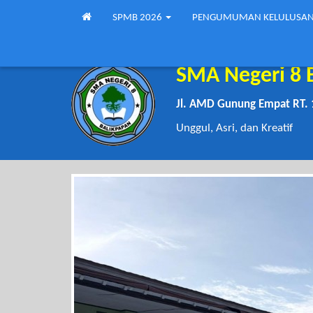
SPMB 2026
PENGUMUMAN KELULUSA
SMA Negeri 8 
Jl. AMD Gunung Empat RT. 
Unggul, Asri, dan Kreatif