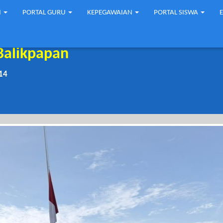
N
PORTAL GURU
KEPEGAWAIAN
PORTAL SISWA
Balikpapan
14