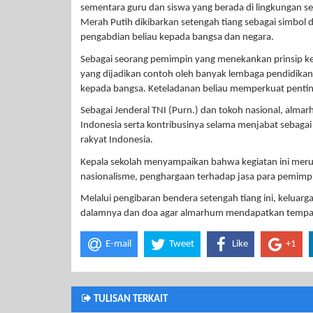
sementara guru dan siswa yang berada di lingkungan 
Merah Putih dikibarkan setengah tiang sebagai simbol 
pengabdian beliau kepada bangsa dan negara.
Sebagai seorang pemimpin yang menekankan prinsip kes
yang dijadikan contoh oleh banyak lembaga pendidika
kepada bangsa. Keteladanan beliau memperkuat pentingn
Sebagai Jenderal TNI (Purn.) dan tokoh nasional, alm
Indonesia serta kontribusinya selama menjabat sebagai
rakyat Indonesia.
Kepala sekolah menyampaikan bahwa kegiatan ini meru
nasionalisme, penghargaan terhadap jasa para pemimpin
Melalui pengibaran bendera setengah tiang ini, kelua
dalamnya dan doa agar almarhum mendapatkan tempat te
E-mail
Tweet
Like
+1
TULISAN TERKAIT