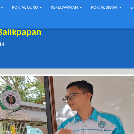
PORTAL GURU
KEPEGAWAIAN
PORTAL SISWA
E
Balikpapan
14