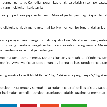
timbangan gantung. Kemudian perangkat lunaknya adalah sistem pencatat
a yang melakukan kegiatan itu.
 yang diperlukan juga sudah siap. Muncul pertanyaan lagi, kapan tinda
 dilakukan. Tidak menunggu hari berikutnya. Hari itu juga tindakan ident
berapa petugas penimbangan sudah siap di lokasi. Mereka siap menyamb
murid yang mendapatkan giliran bertugas dari kelas masing-masing. Mere
 dan membawa ke tempat penimbangan.
nerima tamu-tamu mereka. Kantong-kantong sampah itu ditimbang. Ke
h itu. Awalnya dicatat secara manual, karena aplikasi untuk pencatatan 
ing-masing kelas tidak lebih dari 5 kg. Bahkan ada yang hanya 0,2 kg ata
akukan. Data tentang sampah juga sudah dicatat di aplikasi digital. Data 
ap hari sudah tersedia. Langkah selanjutnya adalah bagaimana membuat a
)