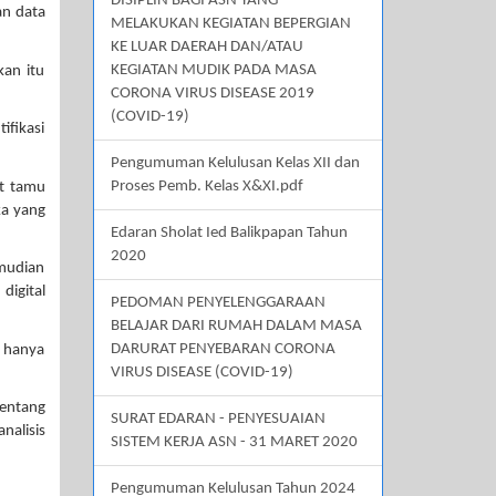
DISIPLIN BAGI ASN YANG
an data
MELAKUKAN KEGIATAN BEPERGIAN
KE LUAR DAERAH DAN/ATAU
KEGIATAN MUDIK PADA MASA
kan itu
CORONA VIRUS DISEASE 2019
(COVID-19)
ifikasi
Pengumuman Kelulusan Kelas XII dan
Proses Pemb. Kelas X&XI.pdf
ut tamu
ka yang
Edaran Sholat Ied Balikpapan Tahun
2020
mudian
digital
PEDOMAN PENYELENGGARAAN
BELAJAR DARI RUMAH DALAM MASA
DARURAT PENYEBARAN CORONA
u hanya
VIRUS DISEASE (COVID-19)
tentang
SURAT EDARAN - PENYESUAIAN
nalisis
SISTEM KERJA ASN - 31 MARET 2020
Pengumuman Kelulusan Tahun 2024