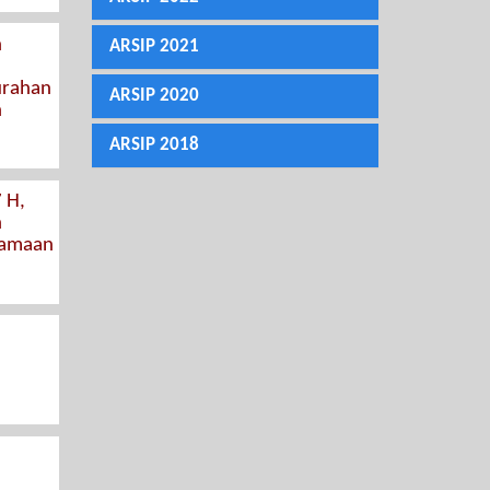
n
ARSIP 2021
urahan
ARSIP 2020
n
ARSIP 2018
 H,
n
samaan