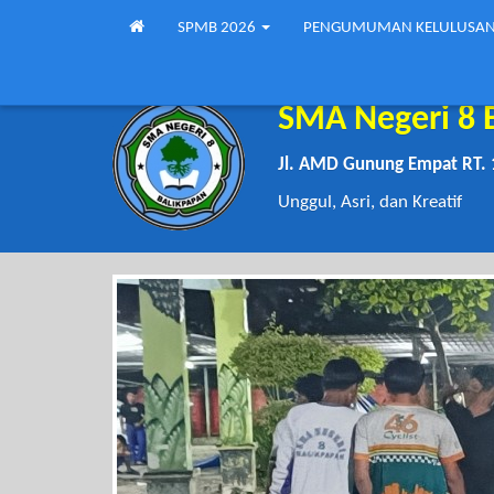
SPMB 2026
PENGUMUMAN KELULUSA
SMA Negeri 8 
Jl. AMD Gunung Empat RT. 
Unggul, Asri, dan Kreatif