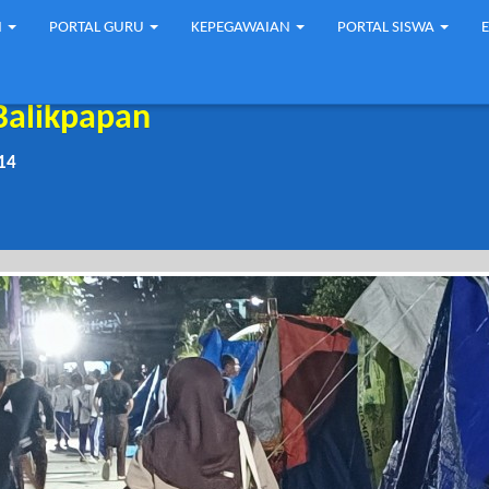
N
PORTAL GURU
KEPEGAWAIAN
PORTAL SISWA
Balikpapan
14