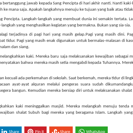
a bertanggung jawab kepada Sang Pencipta di hari akhir nanti. Nanti kaki-k
ah ke mana saja. Apakah langkahnya menuju ke tujuan yang baik atau tidak
ang Pencipta. Langkah-langkah yang membuat dunia ini semakin tertata. L
h-langkah yang menghasilkan kegiatan yang bermakna. Bukan yang sia-sia.
agi terjadinya di pagi hari yang masih gelap.Pagi yang masih dini. Pa
t tidur. Pagi yang masih enak digunakan untuk bermalas-malasan di kasu
malam dan siang.
ni melangkahkan kaki. Mereka baru saja melaksanakan kewajiban sebagai 
menyatakan bahwa mereka masih setia mengabdi kepada Tuhannya. Mere
kan kecuali ada perkemahan di sekolah. Saat berkemah, mereka tidur di lin
acaan ayat-ayat alquran melalui pengeras suara sudah dikumandangka
segera bangun. Kemudian mereka bersiap diri untuk melaksanakan shala
ngkahkan kaki meninggalkan masjid. Mereka melangkah menuju tenda m
wajiban shalat Subuh bagi mereka yang beragama Islam. Langkah yang
Share
Pin it
Share
WhatsApp