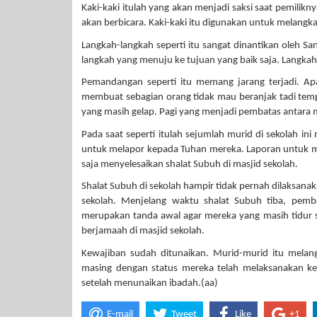
Kaki-kaki itulah yang akan menjadi saksi saat pemilikny
akan berbicara. Kaki-kaki itu digunakan untuk melangk
Langkah-langkah seperti itu sangat dinantikan oleh S
langkah yang menuju ke tujuan yang baik saja. Langka
Pemandangan seperti itu memang jarang terjadi. Apal
membuat sebagian orang tidak mau beranjak tadi tempa
yang masih gelap. Pagi yang menjadi pembatas antara 
Pada saat seperti itulah sejumlah murid di sekolah i
untuk melapor kepada Tuhan mereka. Laporan untuk 
saja menyelesaikan shalat Subuh di masjid sekolah.
Shalat Subuh di sekolah hampir tidak pernah dilaksana
sekolah. Menjelang waktu shalat Subuh tiba, pemb
merupakan tanda awal agar mereka yang masih tidur 
berjamaah di masjid sekolah.
Kewajiban sudah ditunaikan. Murid-murid itu mela
masing dengan status mereka telah melaksanakan ke
setelah menunaikan ibadah.(aa)
E-mail
Tweet
Like
+1