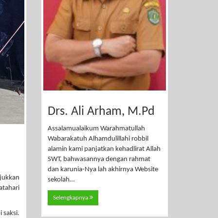
Drs. Ali Arham, M.Pd
Assalamualaikum Warahmatullah
Wabarakatuh Alhamdulillahi robbil
alamin kami panjatkan kehadlirat Allah
SWT, bahwasannya dengan rahmat
dan karunia-Nya lah akhirnya Website
njukkan
sekolah…
atahari
Selengkapnya
 saksi.