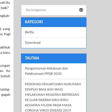
aki itu
 baik?
angkah-
KATEGORI
gi yang
Berita
r. Pagi
Download
makhluk
ka baru
TAUTAN
gkungan
Pengumuman Kelulusan dan
n. Itu
Pelaksanaan PPDB 2020
t Subuh
PEDOMAN PENJATUHAN HUKUMAN
asing-
DISIPLIN BAGI ASN YANG
 gagah
MELAKUKAN KEGIATAN BEPERGIAN
KE LUAR DAERAH DAN/ATAU
KEGIATAN MUDIK PADA MASA
CORONA VIRUS DISEASE 2019