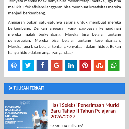
Ternyata mereka tidak hanya bisa menari tetapi mereka juga bisa
melukis. Efek efisiensi anggaran bisa membuat kreativitas mereka
menjadi berkembang.
Anggaran bukan satu-satunya sarana untuk membuat mereka
berkembang. Dengan anggaran yang pas-pasan kemandirian
mereka malah berkembang. Mereka bisa belajar tentang
penyesuaian. Mereka bisa belajar tentang keseimbangan.
Mereka juga bisa belajar tentang kenyataan dalam hidup. Bukan
hanya hidup dalam angan-angan.(aa)
TULISAN TERKAIT
Hasil Seleksi Penerimaan Murid
Baru Tahap II Tahun Pelajaran
2026/2027
Sabtu, 04 Juli 2026