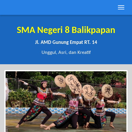
Toggle
naviga
SMA Negeri 8 Balikpapan
Jl. AMD Gunung Empat RT. 14
Unggul, Asri, dan Kreatif