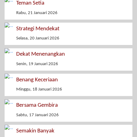
Teman Setia
Rabu, 21 Januari 2026
Strategi Mendekat
Selasa, 20 Januari 2026
Dekat Menenangkan
Senin, 19 Januari 2026
Benang Keceriaan
Minggu, 18 Januari 2026
Bersama Gembira
Sabtu, 17 Januari 2026
Semakin Banyak