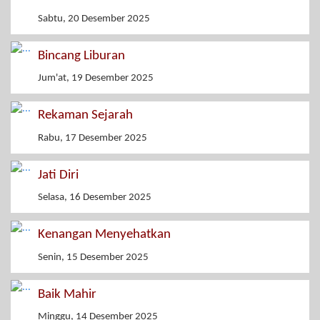
Sabtu, 20 Desember 2025
Bincang Liburan
Jum'at, 19 Desember 2025
Rekaman Sejarah
Rabu, 17 Desember 2025
Jati Diri
Selasa, 16 Desember 2025
Kenangan Menyehatkan
Senin, 15 Desember 2025
Baik Mahir
Minggu, 14 Desember 2025