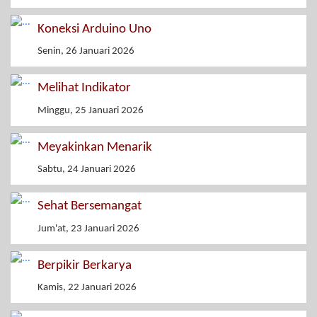
Koneksi Arduino Uno
Senin, 26 Januari 2026
Melihat Indikator
Minggu, 25 Januari 2026
Meyakinkan Menarik
Sabtu, 24 Januari 2026
Sehat Bersemangat
Jum'at, 23 Januari 2026
Berpikir Berkarya
Kamis, 22 Januari 2026