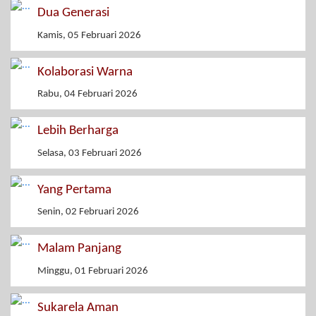
Dua Generasi
Kamis, 05 Februari 2026
Kolaborasi Warna
Rabu, 04 Februari 2026
Lebih Berharga
Selasa, 03 Februari 2026
Yang Pertama
Senin, 02 Februari 2026
Malam Panjang
Minggu, 01 Februari 2026
Sukarela Aman