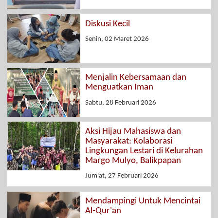
Diskusi Kecil
Senin, 02 Maret 2026
Menjalin Kebersamaan dan
Menguatkan Iman
Sabtu, 28 Februari 2026
Aksi Hijau Mahasiswa dan
Masyarakat: Kolaborasi
Lingkungan Lestari di Kelurahan
Margo Mulyo, Balikpapan
Jum'at, 27 Februari 2026
Mendampingi Untuk Mencintai
Al-Qur'an