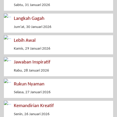
Sabtu, 31 Januari 2026
Langkah Gagah
Jum'at, 30 Januari 2026
Lebih Awal
Kamis, 29 Januari 2026
Jawaban Inspiratif
Rabu, 28 Januari 2026
Rukun Nyaman
Selasa, 27 Januari 2026
Kemandirian Kreatif
Senin, 26 Januari 2026