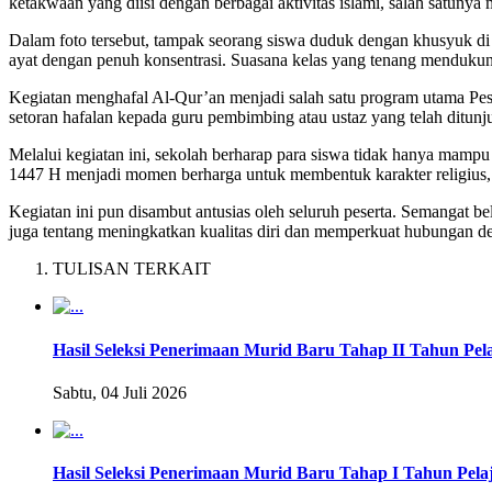
ketakwaan yang diisi dengan berbagai aktivitas islami, salah satunya
Dalam foto tersebut, tampak seorang siswa duduk dengan khusyuk d
ayat dengan penuh konsentrasi. Suasana kelas yang tenang mendukung
Kegiatan menghafal Al-Qur’an menjadi salah satu program utama Pes
setoran hafalan kepada guru pembimbing atau ustaz yang telah ditunju
Melalui kegiatan ini, sekolah berharap para siswa tidak hanya mam
1447 H menjadi momen berharga untuk membentuk karakter religius, d
Kegiatan ini pun disambut antusias oleh seluruh peserta. Semangat 
juga tentang meningkatkan kualitas diri dan memperkuat hubungan d
TULISAN TERKAIT
Hasil Seleksi Penerimaan Murid Baru Tahap II Tahun Pel
Sabtu, 04 Juli 2026
Hasil Seleksi Penerimaan Murid Baru Tahap I Tahun Pela