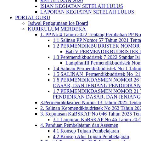
KELULUSAN 2020
ISIAN KEGIATAN SETELAH LULUS
LAPORAN KEGIATAN SETELAH LULUS
PORTAL GURU
Jadwal Penggunaan Ice Board
KURIKULUM MERDEKA
1. PP No 4 Tahun 2022 Tentang Perubahan PP No
1.1 Salinan PP Nomor 57 Tahun 2021 Tenta
1.2 PERMENDIKBUDRISTEK NOMOR 5 TA
Bab V PERMENDIKBUDRISTEK N
1.3 Peremendikbudristek 7 2022 Standar Isi
LampiranIII Permendikbudristek Nom
1.4 Salinan Permendikbudristek No 1 Tahun
1.5 SALINAN_Permendikbudristek No_21 T
1.6 PERMENDIKDASMEN NOMOR 26 
DASAR, DAN JENJANG PENDIDIKAN
1.7 PERMENDIKDASMEN NOMOR 21 
PENDIDIKAN DASAR, DAN JENJANG
3.Permendikdasmen Nomor 13 Tahun 2025 Tenta
2. Salinan Kepmendikbudristek No 262 Tahun 2
3. Keputusan KaBSKAP No 046 Tahun 2025 Tent
3.1 Lampiran KaBSKAP No 46 Tahun 2025 
4. Panduan Pembelajaran dan Asesmen
4.1 Konsep Tujuan Pembelajaran
4.2 Konsep Alur Tujuan Pembelajaran