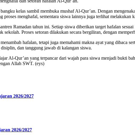
 menghafal dan setoran hafalan Al-Qur’an.
i bangku kelas sambil membuka mushaf Al-Qur’an. Dengan mengenakan
 proses menghafal, sementara siswa lainnya juga terlihat melakukan k
antren Ramadan tahun ini. Setiap siswa diberikan target hafalan ses
k sekolah. Proses setoran dilakukan secara bergiliran, dengan memperh
pu menambah hafalan, tetapi juga memahami makna ayat yang dibaca s
isiplin, dan tanggung jawab di kalangan siswa.
belajar Al-Qur’an yang terpancar dari wajah para siswa menjadi bukti 
engan Allah SWT. (eys)
ajaran 2026/2027
jaran 2026/2027