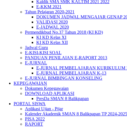
Kaldik SMA SMK KALTIM 2021 2022
E-KKM 2021
Tahun Pelajaran 2020-2021
DOKUMEN JADWAL MENGAJAR GENAP 202
VALIDASI 2020
E-JADWAL 2020
Permendikbud No.37 Tahun 2018 (KI KD)
KI KD Kelas XI
KI KD Kelas XII
Jadwal Guru
E-KISI-KISI SOAL
PANDUAN PENILAIAN E-RAPORT 2013
E-JURNAL
E-JURNAL PEMBELAJARAN KURIKULUM
E-JURNAL PEMBELAJARAN K-13
E-JURNAL BIMBINGAN KONSELING
KEPEGAWAIAN
Dokumen Kepegawaian
DOWNLOAD APLIKASI
PresDa SMAN 8 Balikpapan
PORTAL SISWA
Aplikasi Ujian - Pijar
Kalender Akademik SMAN 8 Balikpapan TP 2024-202
PISA 2022
RAPORT