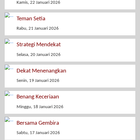
Kamis, 22 Januari 2026
Teman Setia
Rabu, 21 Januari 2026
Strategi Mendekat
Selasa, 20 Januari 2026
Dekat Menenangkan
Senin, 19 Januari 2026
Benang Keceriaan
Minggu, 18 Januari 2026
Bersama Gembira
Sabtu, 17 Januari 2026