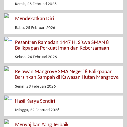
Kamis, 26 Februari 2026
Mendekatkan Diri
Rabu, 25 Februari 2026
Pesantren Ramadan 1447 H, Siswa SMAN 8
Balikpapan Perkuat Iman dan Kebersamaan
Selasa, 24 Februari 2026
Relawan Mangrove SMA Negeri 8 Balikpapan
Bersihkan Sampah di Kawasan Hutan Mangrove
Senin, 23 Februari 2026
Hasil Karya Sendiri
Minggu, 22 Februari 2026
Menyajikan Yang Terbaik