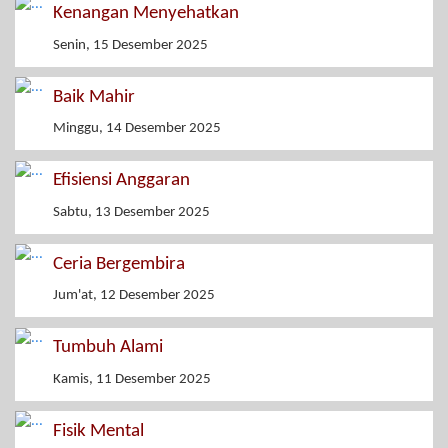
Kenangan Menyehatkan
Senin, 15 Desember 2025
Baik Mahir
Minggu, 14 Desember 2025
Efisiensi Anggaran
Sabtu, 13 Desember 2025
Ceria Bergembira
Jum'at, 12 Desember 2025
Tumbuh Alami
Kamis, 11 Desember 2025
Fisik Mental