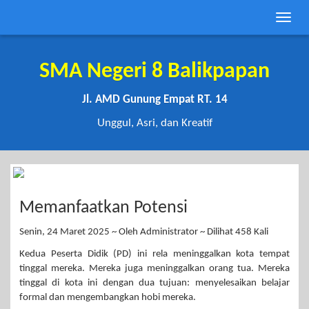
Toggle
naviga
SMA Negeri 8 Balikpapan
Jl. AMD Gunung Empat RT. 14
Unggul, Asri, dan Kreatif
Memanfaatkan Potensi
Senin, 24 Maret 2025 ~ Oleh Administrator ~ Dilihat 458 Kali
Kedua Peserta Didik (PD) ini rela meninggalkan kota tempat
tinggal mereka. Mereka juga meninggalkan orang tua. Mereka
tinggal di kota ini dengan dua tujuan: menyelesaikan belajar
formal dan mengembangkan hobi mereka.