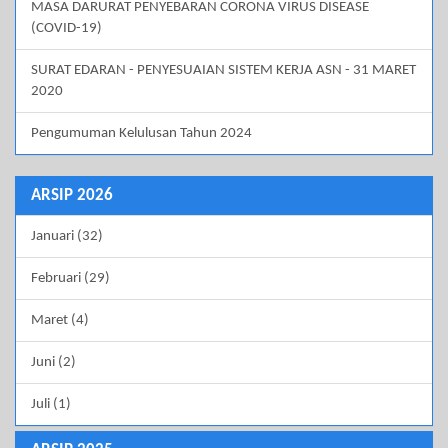
MASA DARURAT PENYEBARAN CORONA VIRUS DISEASE
(COVID-19)
SURAT EDARAN - PENYESUAIAN SISTEM KERJA ASN - 31 MARET
2020
Pengumuman Kelulusan Tahun 2024
ARSIP 2026
Januari (32)
Februari (29)
Maret (4)
Juni (2)
Juli (1)