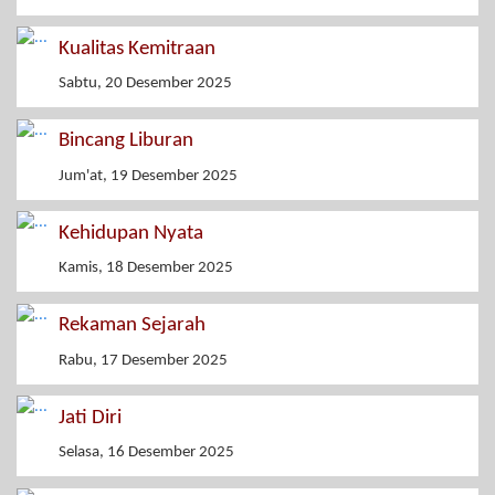
Kualitas Kemitraan
Sabtu, 20 Desember 2025
Bincang Liburan
Jum'at, 19 Desember 2025
Kehidupan Nyata
Kamis, 18 Desember 2025
Rekaman Sejarah
Rabu, 17 Desember 2025
Jati Diri
Selasa, 16 Desember 2025