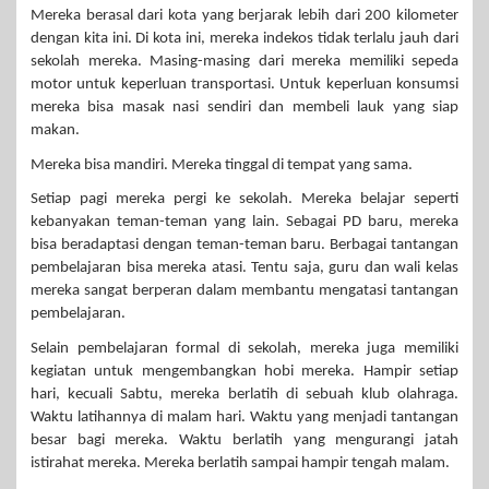
Mereka berasal dari kota yang berjarak lebih dari 200 kilometer
dengan kita ini. Di kota ini, mereka indekos tidak terlalu jauh dari
sekolah mereka. Masing-masing dari mereka memiliki sepeda
motor untuk keperluan transportasi. Untuk keperluan konsumsi
mereka bisa masak nasi sendiri dan membeli lauk yang siap
makan.
Mereka bisa mandiri. Mereka tinggal di tempat yang sama.
Setiap pagi mereka pergi ke sekolah. Mereka belajar seperti
kebanyakan teman-teman yang lain. Sebagai PD baru, mereka
bisa beradaptasi dengan teman-teman baru. Berbagai tantangan
pembelajaran bisa mereka atasi. Tentu saja, guru dan wali kelas
mereka sangat berperan dalam membantu mengatasi tantangan
pembelajaran.
Selain pembelajaran formal di sekolah, mereka juga memiliki
kegiatan untuk mengembangkan hobi mereka. Hampir setiap
hari, kecuali Sabtu, mereka berlatih di sebuah klub olahraga.
Waktu latihannya di malam hari. Waktu yang menjadi tantangan
besar bagi mereka. Waktu berlatih yang mengurangi jatah
istirahat mereka. Mereka berlatih sampai hampir tengah malam.