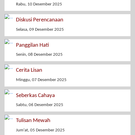
Rabu, 10 Desember 2025
Diskusi Perencanaan
Selasa, 09 Desember 2025
Panggilan Hati
Senin, 08 Desember 2025
Cerita Lisan
Minggu, 07 Desember 2025
Seberkas Cahaya
Sabtu, 06 Desember 2025
Tulisan Mewah
Jum'at, 05 Desember 2025