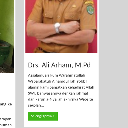
Drs. Ali Arham, M.Pd
Assalamualaikum Warahmatullah
Wabarakatuh Alhamdulillahi robbil
alamin kami panjatkan kehadlirat Allah
SWT, bahwasannya dengan rahmat
dan karunia-Nya lah akhirnya Website
tang ke
sekolah…
Selengkapnya
Harapan
umuman