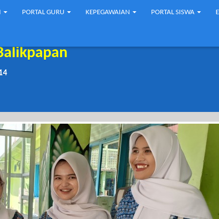
N
PORTAL GURU
KEPEGAWAIAN
PORTAL SISWA
Balikpapan
14