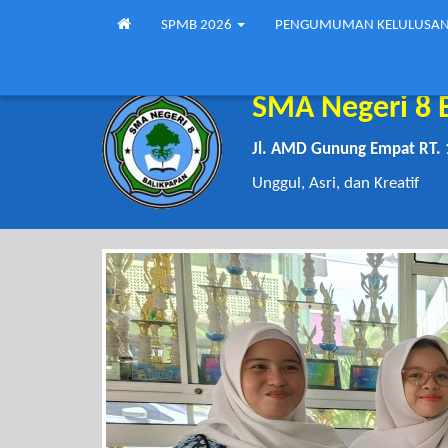
SPMB 2026
PENGUMUMAN KELULUSA
SMA Negeri 8 
Jl. AMD Gunung Empat RT. 
Unggul, Asri, dan Kreatif