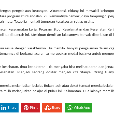
 dengan pengelolaan keuangan. Akuntansi. Bidang ini mewakili kelomp
antara program studi andalan IPS. Peminatnya banyak, daya tampung di pe
lah mata. Tetapi ia menjadi tumpuan kesuksesan setiap usaha.
dengan keselamatan kerja. Program Studi Keselamatan dan Kesehatan Kerj
itu di daerah ini. Meskipun demikian lulusannya banyak diperlukan di
ini sesuai dengan karakternya. Dia memiliki banyak pengalaman dalam org
man-temannya di berbagai acara. Itu merupakan modal baginya untuk memp
n kesehatan. Ilmu kedokteran. Dia mengaku bisa melihat darah dan jenaz
sehatan. Menjadi seorang dokter menjadi cita-citanya. Orang tuany
ereka melanjutkan belajar. Bukan jauh atau dekat tempat mereka belajar,
a milih melanjutkan belajar di pulau ini, Kalimantan. Dua lainnya memili
Share
Pin it
Share
WhatsApp