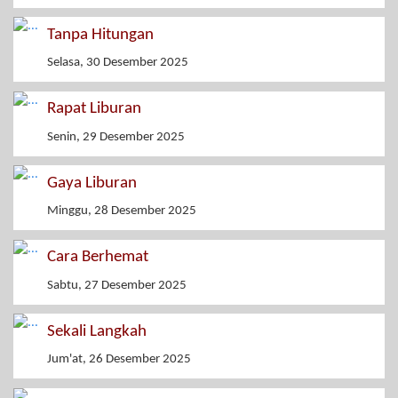
Tanpa Hitungan
Selasa, 30 Desember 2025
Rapat Liburan
Senin, 29 Desember 2025
Gaya Liburan
Minggu, 28 Desember 2025
Cara Berhemat
Sabtu, 27 Desember 2025
Sekali Langkah
Jum'at, 26 Desember 2025