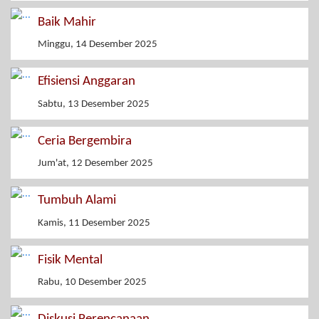
Baik Mahir
Minggu, 14 Desember 2025
Efisiensi Anggaran
Sabtu, 13 Desember 2025
Ceria Bergembira
Jum'at, 12 Desember 2025
Tumbuh Alami
Kamis, 11 Desember 2025
Fisik Mental
Rabu, 10 Desember 2025