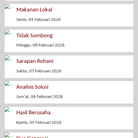
Makanan Lokal
Senin, 09 Februari 2026
Tidak Sombong
Minggu, 08 Februari 2026
Sarapan Rohani
Sabtu, 07 Februari 2026
Analisis Solusi
Jum'at, 06 Februari 2026
Hasil Berusaha
Kamis, 05 Februari 2026