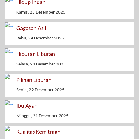
Hidup Indah
Kamis, 25 Desember 2025
Gagasan Asli
Rabu, 24 Desember 2025
Hiburan Liburan
Selasa, 23 Desember 2025
Pilihan Liburan
Senin, 22 Desember 2025
Ibu Ayah
Minggu, 21 Desember 2025
Kualitas Kemitraan