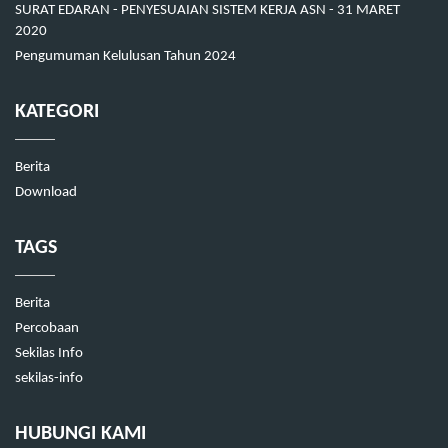
SURAT EDARAN - PENYESUAIAN SISTEM KERJA ASN - 31 MARET
2020
Pengumuman Kelulusan Tahun 2024
KATEGORI
Berita
Download
TAGS
Berita
Percobaan
Sekilas Info
sekilas-info
HUBUNGI KAMI