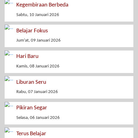
Kegembiraan Berbeda
Sabtu, 10 Januari 2026
Belajar Fokus
Jum'at, 09 Januari 2026
Hari Baru
Kamis, 08 Januari 2026
Liburan Seru
Rabu, 07 Januari 2026
Pikiran Segar
Selasa, 06 Januari 2026
Terus Belajar