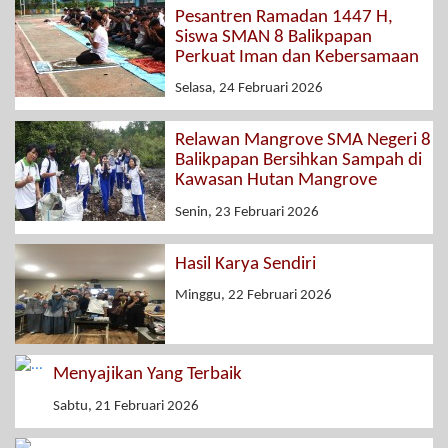
Pesantren Ramadan 1447 H,
Siswa SMAN 8 Balikpapan
Perkuat Iman dan Kebersamaan
Selasa, 24 Februari 2026
Relawan Mangrove SMA Negeri 8
Balikpapan Bersihkan Sampah di
Kawasan Hutan Mangrove
Senin, 23 Februari 2026
Hasil Karya Sendiri
Minggu, 22 Februari 2026
Menyajikan Yang Terbaik
Sabtu, 21 Februari 2026