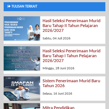
TULISAN TERKAIT
Hasil Seleksi Penerimaan Murid
Baru Tahap II Tahun Pelajaran
2026/2027
Sabtu, 04 Juli 2026
Hasil Seleksi Penerimaan Murid
Baru Tahap I Tahun Pelajaran
2026/2027
Minggu, 28 Juni 2026
Sistem Penerimaan Murid Baru
Tahun 2026
Selasa, 16 Juni 2026
Mitra Pendidikan