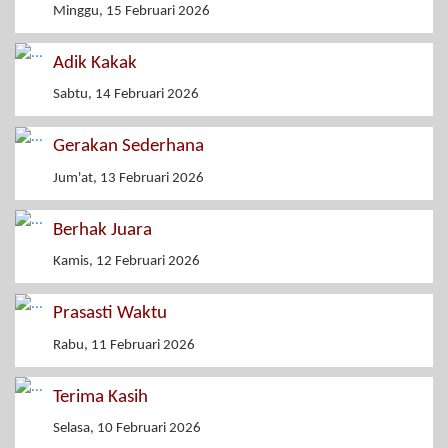
Minggu, 15 Februari 2026
Adik Kakak
Sabtu, 14 Februari 2026
Gerakan Sederhana
Jum'at, 13 Februari 2026
Berhak Juara
Kamis, 12 Februari 2026
Prasasti Waktu
Rabu, 11 Februari 2026
Terima Kasih
Selasa, 10 Februari 2026