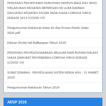
PEDOMAN PENJATUHAN HUKUMAN DISIPLIN BAGI ASN YANG
MELAKUKAN KEGIATAN BEPERGIAN KE LUAR DAERAH
DAN/ATAU KEGIATAN MUDIK PADA MASA CORONA VIRUS
DISEASE 2019 (COVID-19)
Pengumuman Kelulusan Kelas XII dan Proses Pemb. Kelas
X&XI.pdf
Edaran Sholat Ied Balikpapan Tahun 2020
PEDOMAN PENYELENGGARAAN BELAJAR DARI RUMAH DALAM
MASA DARURAT PENYEBARAN CORONA VIRUS DISEASE
(COVID-19)
SURAT EDARAN - PENYESUAIAN SISTEM KERJA ASN - 31 MARET
2020
Pengumuman Kelulusan Tahun 2024
ARSIP 2026