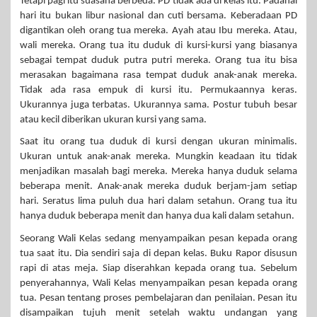
Tetapi pagi itu suasana berbeda. PD tidak ada di kelas itu. Padahal
hari itu bukan libur nasional dan cuti bersama. Keberadaan PD
digantikan oleh orang tua mereka. Ayah atau Ibu mereka. Atau,
wali mereka. Orang tua itu duduk di kursi-kursi yang biasanya
sebagai tempat duduk putra putri mereka. Orang tua itu bisa
merasakan bagaimana rasa tempat duduk anak-anak mereka.
Tidak ada rasa empuk di kursi itu. Permukaannya keras.
Ukurannya juga terbatas. Ukurannya sama. Postur tubuh besar
atau kecil diberikan ukuran kursi yang sama.
Saat itu orang tua duduk di kursi dengan ukuran minimalis.
Ukuran untuk anak-anak mereka. Mungkin keadaan itu tidak
menjadikan masalah bagi mereka. Mereka hanya duduk selama
beberapa menit. Anak-anak mereka duduk berjam-jam setiap
hari. Seratus lima puluh dua hari dalam setahun. Orang tua itu
hanya duduk beberapa menit dan hanya dua kali dalam setahun.
Seorang Wali Kelas sedang menyampaikan pesan kepada orang
tua saat itu. Dia sendiri saja di depan kelas. Buku Rapor disusun
rapi di atas meja. Siap diserahkan kepada orang tua. Sebelum
penyerahannya, Wali Kelas menyampaikan pesan kepada orang
tua. Pesan tentang proses pembelajaran dan penilaian. Pesan itu
disampaikan tujuh menit setelah waktu undangan yang